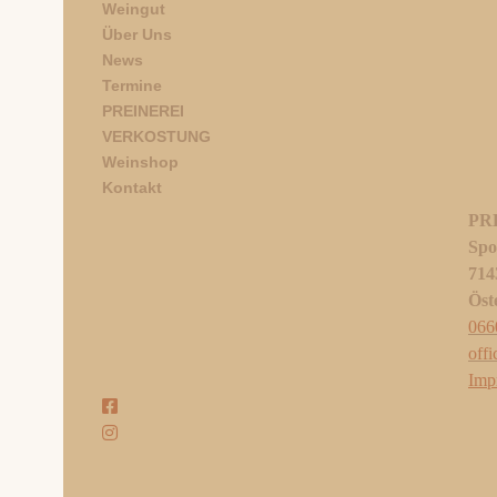
Weingut
Über Uns
News
Termine
PREINEREI
VERKOSTUNG
Weinshop
Kontakt
PR
Spo
714
Öst
066
off
Imp