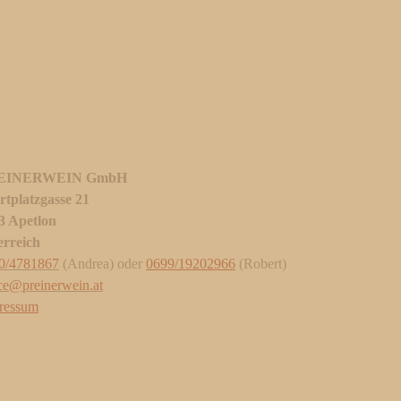
EINERWEIN GmbH
rtplatzgasse 21
3 Apetlon
erreich
0/4781867
(Andrea) oder
0699/19202966
(Robert)
ice@preinerwein.at
ressum