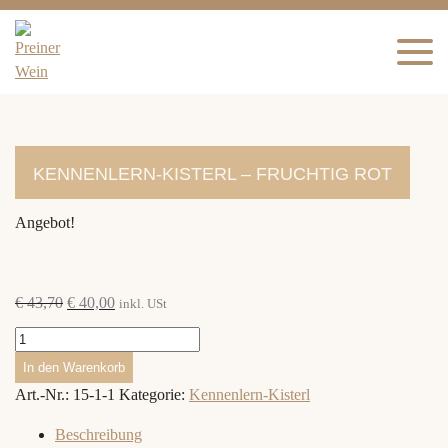
KENNENLERN-KISTERL – FRUCHTIG ROT
Angebot!
€
43,70
€
40,00
inkl. USt
Kennenlern-
Kisterl
In den Warenkorb
-
Art.-Nr.:
15-1-1
Kategorie:
Kennenlern-Kisterl
FRUCHTIG
ROT
Beschreibung