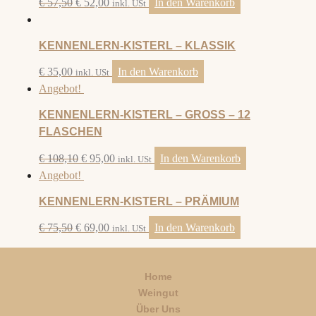
€
57,50
€
52,00
In den Warenkorb
inkl. USt
KENNENLERN-KISTERL – KLASSIK
€
35,00
In den Warenkorb
inkl. USt
Angebot!
KENNENLERN-KISTERL – GROSS – 12
FLASCHEN
€
108,10
€
95,00
In den Warenkorb
inkl. USt
Angebot!
KENNENLERN-KISTERL – PRÄMIUM
€
75,50
€
69,00
In den Warenkorb
inkl. USt
Home
Weingut
Über Uns