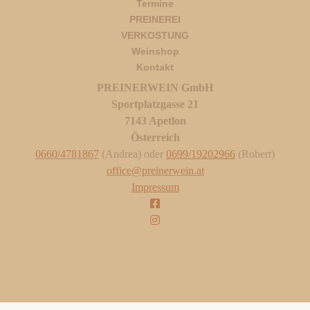
Termine
PREINEREI
VERKOSTUNG
Weinshop
Kontakt
PREINERWEIN GmbH
Sportplatzgasse 21
7143 Apetlon
Österreich
0660/4781867
(Andrea) oder
0699/19202966
(Robert)
office@preinerwein.at
Impressum